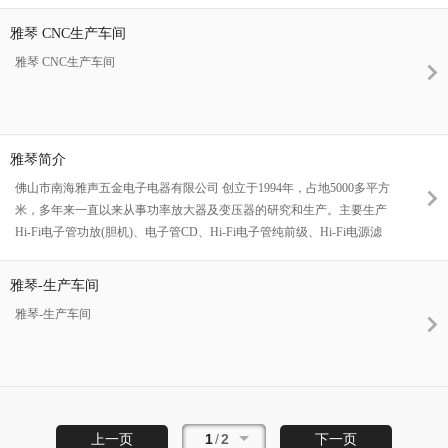
雅琴 CNC生产车间
雅琴 CNC生产车间
雅琴简介
佛山市南海雅声五金电子电器有限公司 创立于1994年，占地5000多平方
米，多年来一直以来从事功率放大器及变压器的研究和生产。主要生产
Hi-Fi电子管功放(胆机)、电子管CD、Hi-Fi电子管纯前级、Hi-Fi电源滤
波、卡拉OK前级数码混响器、电子管收音调解器、电脑音响功放、AC-3
系列等的功率放大器。产品主要销往日本、加拿大及欧美等多个地方，并
雅琴-生产车间
得到好评。
雅琴-生产车间
1
/
2
上一页
下一页